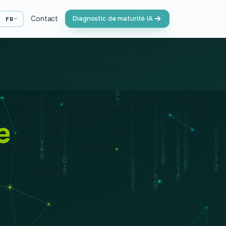
🇷
Contact
Diagnostic de maturité IA
FR
e