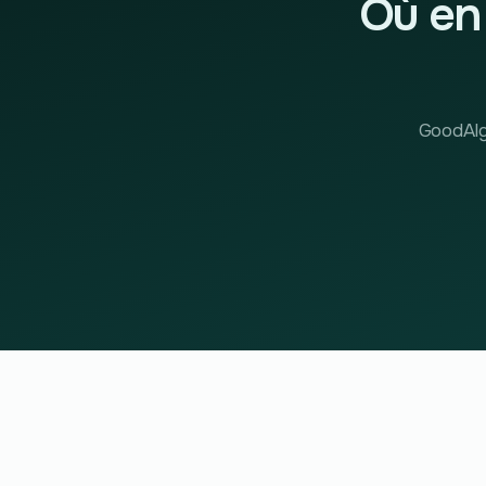
Où en 
GoodAlgo